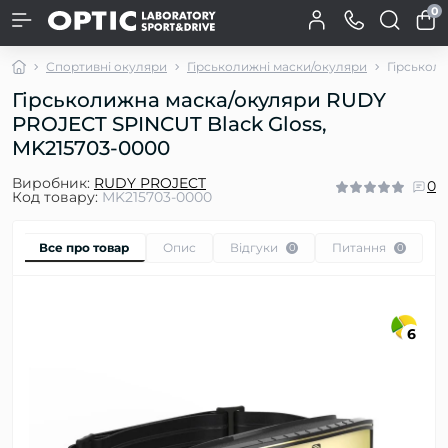
0
Спортивні окуляри
Гірськолижні маски/окуляри
Гірськол
Гірськолижна маска/окуляри RUDY
PROJECT SPINCUT Black Gloss,
MK215703-0000
Виробник:
RUDY PROJECT
0
Код товару:
MK215703-0000
Все про товар
Опис
Відгуки
Питання
0
0
6