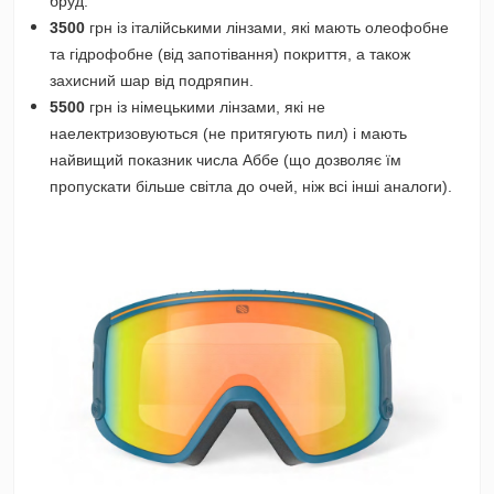
бруд.
3500
грн із італійськими лінзами, які мають олеофобне
та гідрофобне (від запотівання) покриття, а також
захисний шар від подряпин.
5500
грн із німецькими лінзами, які не
наелектризовуються (не притягують пил) і мають
найвищий показник числа Аббе (що дозволяє їм
пропускати більше світла до очей, ніж всі інші аналоги).