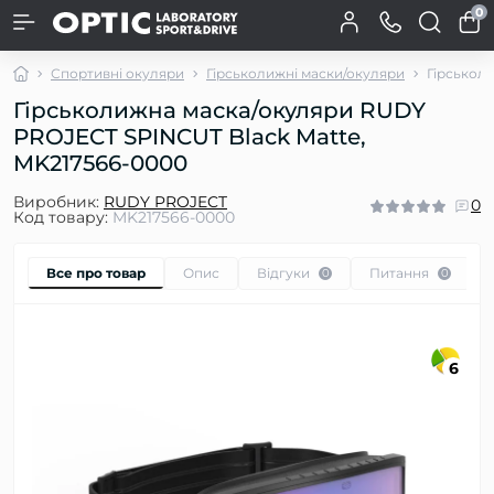
0
Спортивні окуляри
Гірськолижні маски/окуляри
Гірськол
Гірськолижна маска/окуляри RUDY
PROJECT SPINCUT Black Matte,
MK217566-0000
Виробник:
RUDY PROJECT
0
Код товару:
MK217566-0000
Все про товар
Опис
Відгуки
Питання
0
0
6