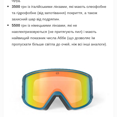
бруд.
3500
грн із італійськими лінзами, які мають олеофобне
та гідрофобне (від запотівання) покриття, а також
захисний шар від подряпин.
5500
грн із німецькими лінзами, які не
наелектризовуються (не притягують пил) і мають
найвищий показник числа Аббе (що дозволяє їм
пропускати більше світла до очей, ніж всі інші аналоги).