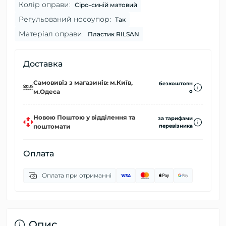
Колір оправи:
Сіро-синій матовий
Регульований носоупор:
Так
Матеріал оправи:
Пластик RILSAN
Доставка
Самовивіз з магазинів: м.Київ,
безкоштовн
м.Одеса
о
Новою Поштою у відділення та
за тарифами
поштомати
перевізника
Оплата
Оплата при отриманні
Опис