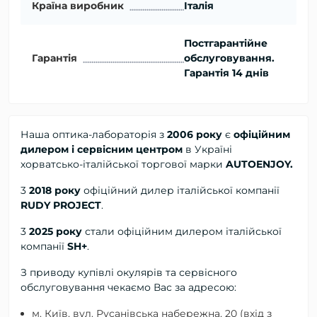
Країна виробник
Італія
Постгарантійне
Гарантія
обслуговування.
Гарантія 14 днів
Наша оптика-лабораторія з
2006 року
є
офіційним
дилером і сервісним центром
в Україні
хорватсько-італійської торгової марки
AUTOENJOY.
3
2018 року
офіційний дилер
італійської компанії
RUDY PROJECT
.
3
2025 року
стали офіційним дилером італійської
компанії
SH+
.
З приводу купівлі окулярів та сервісного
обслуговування чекаємо Вас за адресою:
м. Київ, вул. Русанівська набережна, 20 (вхід з