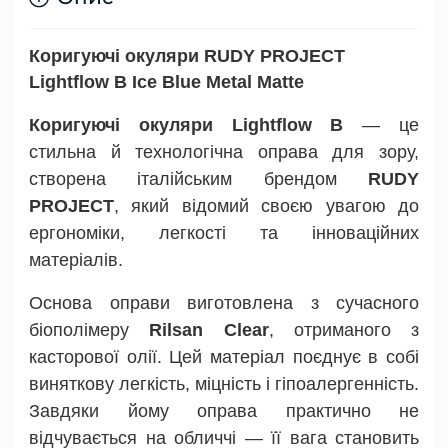
Коригуючі окуляри RUDY PROJECT
Lightflow B
Ice Blue Metal Matte
Коригуючі окуляри Lightflow B
— це
стильна й технологічна оправа для зору,
створена італійським брендом
RUDY
PROJECT
, який відомий своєю увагою до
ергономіки, легкості та інноваційних
матеріалів.
Основа оправи виготовлена з сучасного
біополімеру
Rilsan Clear
, отриманого з
касторової олії. Цей матеріал поєднує в собі
виняткову легкість, міцність і гіпоалергенність.
Завдяки йому оправа практично не
відчувається на обличчі — її вага становить