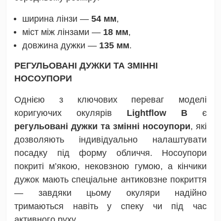
ширина лінзи —
54 мм
,
міст між лінзами —
18 мм
,
довжина дужки —
135 мм
.
РЕГУЛЬОВАНІ ДУЖКИ ТА ЗМІННІ
НОСОУПОРИ
Однією з ключових переваг моделі
коригуючих окулярів
Lightflow B
є
регульовані дужки та змінні носоупори
, які
дозволяють індивідуально налаштувати
посадку під форму обличчя. Носоупори
покриті м’якою, нековзною гумою, а кінчики
дужок мають спеціальне антиковзне покриття
— завдяки цьому окуляри надійно
тримаються навіть у спеку чи під час
активного руху.