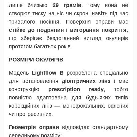
лише близько
29 грамів
, тому вона не
створює тиску на ніс чи скроні навіть під час
тривалого носіння. Поверхня оправи має
стійке до подряпин і вигорання покриття
,
що зберігає бездоганний вигляд окулярів
протягом багатьох років.
РОЗМІРИ ОКУЛЯРІВ
Модель
Lightflow B
розроблена спеціально
для встановлення
діоптричних лінз
і має
конструкцію
prescription ready
, тобто
повністю адаптована для будь-яких типів
корекційних лінз — монофокальних, офісних
чи прогресивних.
Геометрія оправи
відповідає стандартному
середньому розміру: