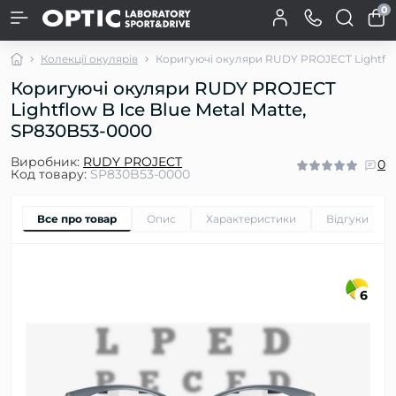
0
Колекції окулярів
Коригуючі окуляри RUDY PROJECT Lightflow
Коригуючі окуляри RUDY PROJECT
Lightflow B Ice Blue Metal Matte,
SP830B53-0000
Виробник:
RUDY PROJECT
0
Код товару:
SP830B53-0000
Все про товар
Опис
Характеристики
Відгуки
0
6