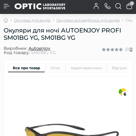
0
Окуляри для водіїв
Окуляри антивідблиск для водіїв
Окул
Окуляри для ночі AUTOENJOY PROFI
SM01BG YG, SM01BG YG
Виробник:
Autoenjoy
0
Код товару:
SM01BG YG
Все про товар
Опис
Характеристики
Відгуки
0
6