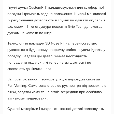
Гнучкі дужки CustomFIT налаштовуються для комфортної
посадки і тримають задане положення. Широкі можливості
їх регулювання дозволяють зі зручністю одягати окуляри з
шоломом. Чіпка структура покриття Grip Tech допомагає
дужкам не ковзати по шкірі.
Технологічні накладки 3D Nose Fit на переніссі вільно
рухаються в будь-якому напрямку, забезпечуючи ідеальну
посадку. Завдяки цій деталі зникає необхідність
поправляти окуляри, які тепер не зміщуються і не
сповзають до кінчика носа.
За провітрювання і терморегуляцію відповідає система
Full Venting. Саме вона створює рух повітря під поверхнею
лінзи, завдяки чому та не пітніє зсередини при особливо
активному педалюванні.
Сучасні матеріали і вивіреність кожної деталі полегшують