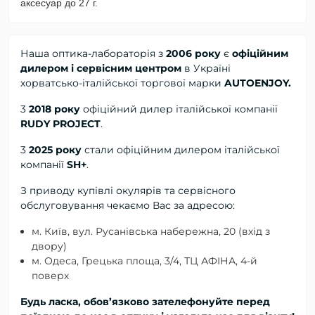
аксесуар до 27 г.
Наша оптика-лабораторія з
2006 року
є
офіційним
дилером і сервісним центром
в Україні
хорватсько-італійської торгової марки
AUTOENJOY.
3
2018 року
офіційний дилер
італійської компанії
RUDY PROJECT
.
3
2025 року
стали офіційним дилером італійської
компанії
SH+
.
З приводу купівлі окулярів та сервісного
обслуговування чекаємо Вас за адресою:
м. Київ, вул. Русанівська набережна, 20 (вхід з
двору)
м. Одеса, Грецька площа, 3/4, ТЦ АФІНА, 4-й
поверх
Будь ласка, обов’язково зателефонуйте перед