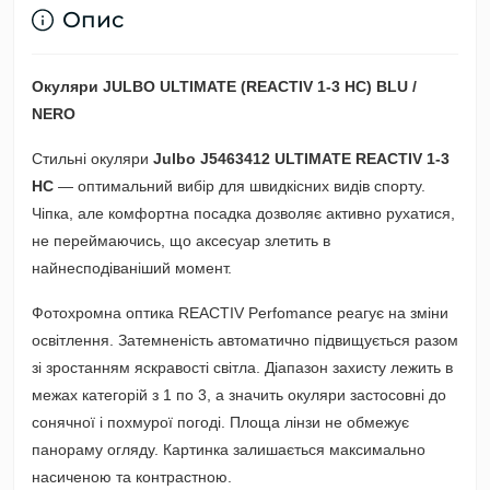
Опис
Окуляри JULBO ULTIMATE (REACTIV 1-3 HC) BLU /
NERO
Стильні окуляри
Julbo J5463412 ULTIMATE REACTIV 1-3
HC
— оптимальний вибір для швидкісних видів спорту.
Чіпка, але комфортна посадка дозволяє активно рухатися,
не переймаючись, що аксесуар злетить в
найнесподіваніший момент.
Фотохромна оптика REACTIV Perfomance реагує на зміни
освітлення. Затемненість автоматично підвищується разом
зі зростанням яскравості світла. Діапазон захисту лежить в
межах категорій з 1 по 3, а значить окуляри застосовні до
сонячної і похмурої погоді. Площа лінзи не обмежує
панораму огляду. Картинка залишається максимально
насиченою та контрастною.