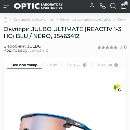
0
Сонцезахисні окуляри
Окуляри сонцезахисні Julbo
Окуляр
Окуляри JULBO ULTIMATE (REACTIV 1-3
HC) BLU / NERO, J5463412
Виробник:
JULBO
0
Код товару:
J5463412
Все про товар
Опис
Відгуки
Питання
0
0
6