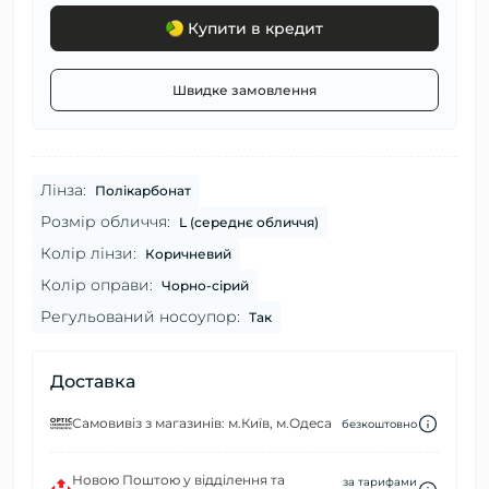
Купити в кредит
Швидке замовлення
Лінза:
Полікарбонат
Розмір обличчя:
L (середнє обличчя)
Колір лінзи:
Коричневий
Колір оправи:
Чорно-сірий
Регульований носоупор:
Так
Доставка
Самовивіз з магазинів: м.Київ, м.Одеса
безкоштовно
Новою Поштою у відділення та
за тарифами