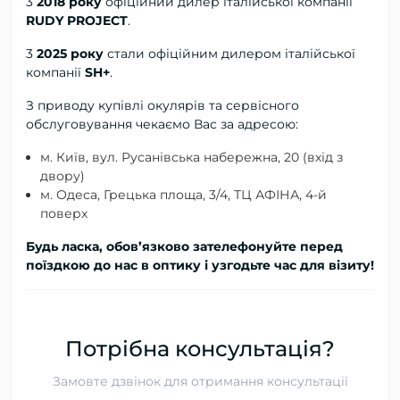
3
2018 року
офіційний дилер
італійської компанії
RUDY PROJECT
.
3
2025 року
стали офіційним дилером італійської
компанії
SH+
.
З приводу купівлі окулярів та сервісного
обслуговування чекаємо Вас за адресою:
м. Київ, вул. Русанівська набережна, 20 (вхід з
двору)
м. Одеса, Грецька площа, 3/4, ТЦ АФІНА, 4-й
поверх
Будь ласка, обов’язково зателефонуйте перед
поїздкою до нас в оптику і узгодьте час для візиту!
Потрібна консультація?
Замовте дзвінок для отримання консультації