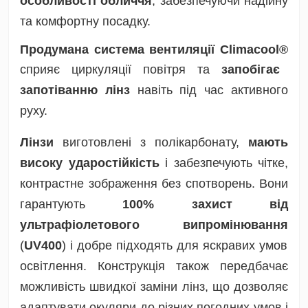
особливості обличчя
, забезпечуючи надійну
та комфортну посадку.
Продумана система вентиляції Climacool®
сприяє циркуляції повітря та
запобігає
запотіванню лінз
навіть під час активного
руху.
Лінзи
виготовлені з полікарбонату,
мають
високу ударостійкість
і забезпечують чітке,
контрастне зображення без спотворень. Вони
гарантують
100% захист від
ультрафіолетового випромінювання
(
UV400
) і добре підходять для яскравих умов
освітлення. Конструкція також передбачає
можливість швидкої заміни лінз, що дозволяє
адаптувати окуляри до різних погодних умов і