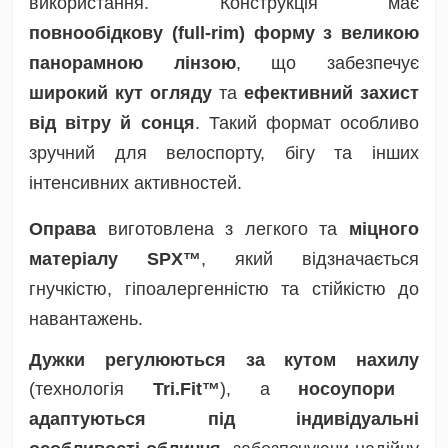
використання. Конструкція має
повнообідкову (full-rim) форму з великою
панорамною лінзою
, що забезпечує
широкий кут огляду
та
ефективний захист
від вітру й сонця
. Такий формат особливо
зручний для велоспорту, бігу та інших
інтенсивних активностей.
Оправа
виготовлена з легкого та
міцного
матеріалу SPX™
, який відзначається
гнучкістю, гіпоалергенністю та стійкістю до
навантажень.
Дужки регулюються за кутом нахилу
(технологія
Tri.Fit™
), а
носоупори
адаптуються під індивідуальні