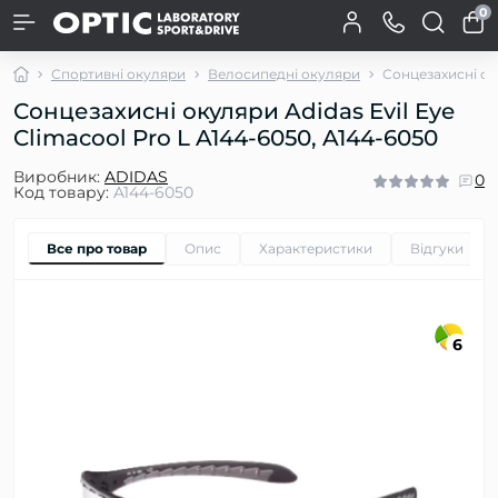
0
Спортивні окуляри
Велосипедні окуляри
Сонцезахисні оку
Сонцезахисні окуляри Adidas Evil Eye
Climacool Pro L A144-6050, A144-6050
Виробник:
ADIDAS
0
Код товару:
A144-6050
Все про товар
Опис
Характеристики
Відгуки
0
6