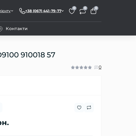
0
0
0
лієнту
+38 (067) 441-79-77
Контакти
9100 910018 57
0
рн.