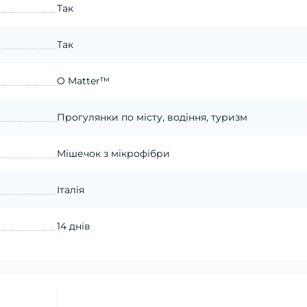
Так
Так
O Matter™
Прогулянки по місту, водіння, туризм
Мішечок з мікрофібри
Італія
14 днів