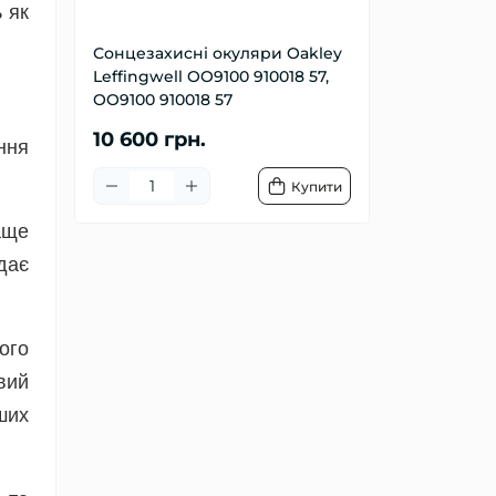
 як
Сонцезахисні окуляри Oakley
Leffingwell OO9100 910018 57,
OO9100 910018 57
10 600 грн.
ння
Купити
аще
дає
ого
вий
ших