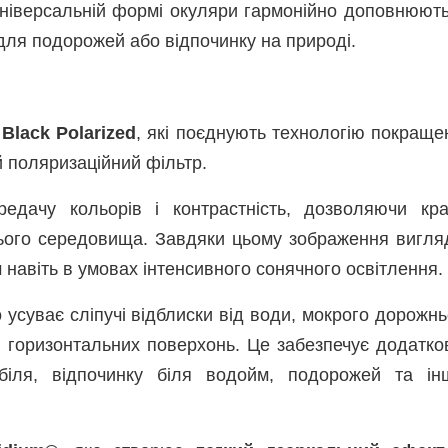
 універсальній формі окуляри гармонійно доповнюють
 для подорожей або відпочинку на природі.
Black Polarized
, які поєднують технологію покраще
 поляризаційний фільтр.
едачу кольорів і контрастність, дозволяючи кр
нього середовища. Завдяки цьому зображення вигля
 навіть в умовах інтенсивного сонячного освітлення.
усуває сліпучі відблиски від води, мокрого дорожнь
их горизонтальних поверхонь. Це забезпечує додатко
біля, відпочинку біля водойм, подорожей та ін