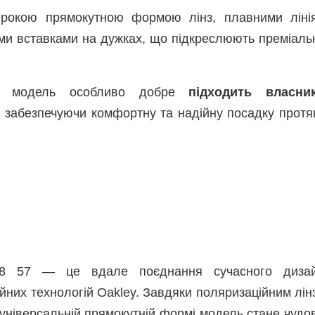
 широкою прямокутною формою лінз, плавними ліні
ми вставками на дужках, що підкреслюють преміаль
рії модель особливо добре
підходить власни
, забезпечуючи комфортну та надійну посадку протя
018 57 — це вдале поєднання сучасного дизай
ійних технологій Oakley. Завдяки поляризаційним лін
 універсальній прямокутній формі модель стане чудо