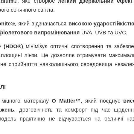
idium®
, яке створює
легкий дзеркальний ефект
ого сонячного світла.
onite®
, який відзначається
високою ударостійкіст
афіолетового випромінювання
UVA, UVB та UVC.
s® (HDO®)
мінімізує оптичні спотворення та забезпе
й площині лінзи. Це дозволяє отримувати максимал
одне сприйняття навколишнього середовища незале
ЛІ
 міцного матеріалу
O Matter™
, який поєднує
вис
ажень
, довговічність та комфорт під час щоденн
модель практично не відчувається на обличчі нав