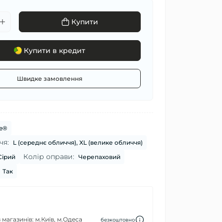
Купити
Купити в кредит
Швидке замовлення
te®
чя:
L (середнє обличчя), XL (велике обличчя)
Колір оправи:
Сірий
Черепаховий
Так
 магазинів: м.Київ, м.Одеса
безкоштовно