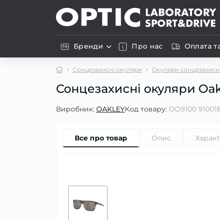
Бренди
Про нас
Оплата т
Сонцезахисні окуляри
Окуляри сонцезахисні
Сонцезахисні окуляри Oakl
Виробник:
OAKLEY
Код товару:
OO9100 910018
Все про товар
Опис
Харак