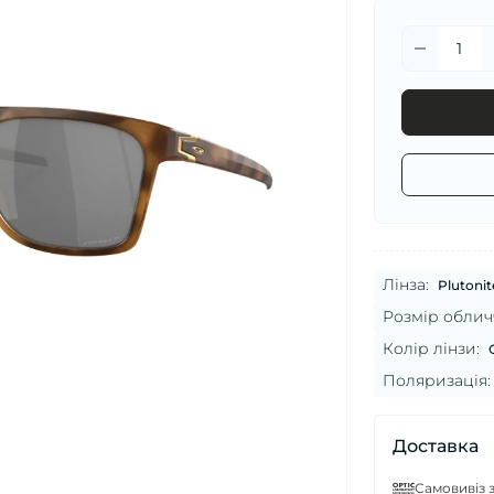
Лінза:
Plutoni
Розмір облич
Колір лінзи:
Поляризація:
Доставка
Самовивіз з