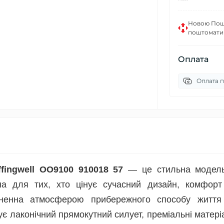
Новою Пошт
поштомати
Оплата
Оплата п
fingwell OO9100 910018 57
— це стильна модель
на для тих, хто цінує сучасний дизайн, комфорт
тхненна атмосферою прибережного способу життя
ує лаконічний прямокутний силует, преміальні матері