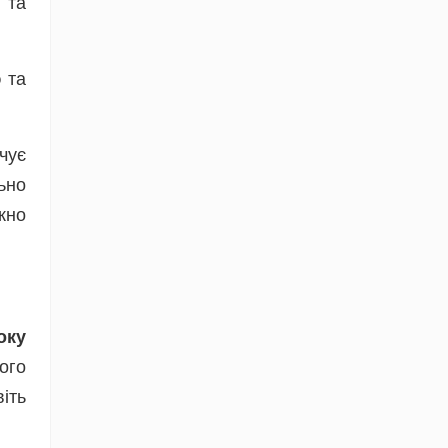
та
ю
та
чує
ьно
жно
оку
ого
іть