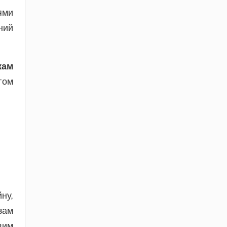
ями
ний
кам
гом
ну,
зам
вим