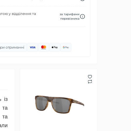
ою у відділення та
за тарифами
перевізника
ри отриманні
 із
 та
 та
али