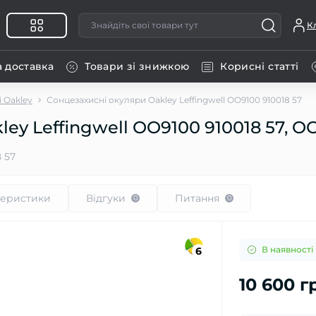
К
а доставка
Товари зі знижкою
Корисні статті
 Oakley
Сонцезахисні окуляри Oakley Leffingwell OO9100 910018 57
ey Leffingwell OO9100 910018 57, OO
 57
теристики
Відгуки
Питання
0
0
В наявності
6
10 600 г