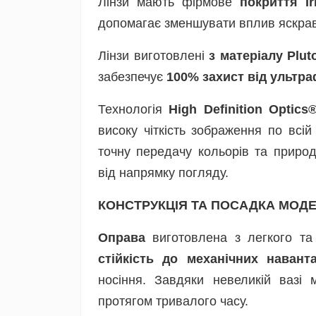
Лінзи мають фірмове
покриття Ir
допомагає зменшувати вплив яскрав
Лінзи виготовлені
з матеріалу Plut
забезпечує
100% захист від ультр
Технологія
High Definition Optic
високу чіткість зображення по всі
точну передачу кольорів та прир
від напрямку погляду.
КОНСТРУКЦІЯ ТА ПОСАДКА МОДЕ
Оправа
виготовлена з легкого та
стійкість до механічних навант
носіння. Завдяки невеликій вазі 
протягом тривалого часу.