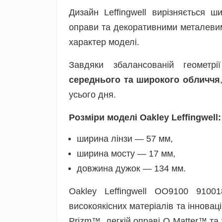
Дизайн Leffingwell вирізняється
оправи та декоративними металеви
характер моделі.
Завдяки збалансованій геомет
середнього та широкого обличчя
усього дня.
Розміри моделі Oakley Leffingwell:
ширина лінзи — 57 мм,
ширина мосту — 17 мм,
довжина дужок — 134 мм.
Oakley Leffingwell OO9100 910
високоякісних матеріалів та інновац
Prizm™, легкій оправі O Matter™ та