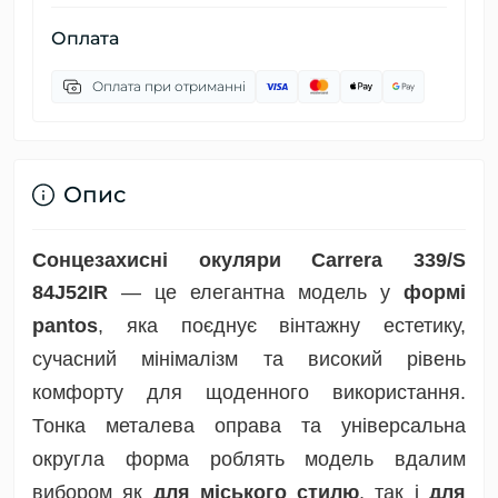
Оплата
Оплата при отриманні
Опис
Сонцезахисні окуляри Carrera 339/S
84J52IR
— це елегантна модель у
формі
pantos
, яка поєднує вінтажну естетику,
сучасний мінімалізм та високий рівень
комфорту для щоденного використання.
Тонка металева оправа та універсальна
округла форма роблять модель вдалим
вибором як
для міського стилю
, так і
для