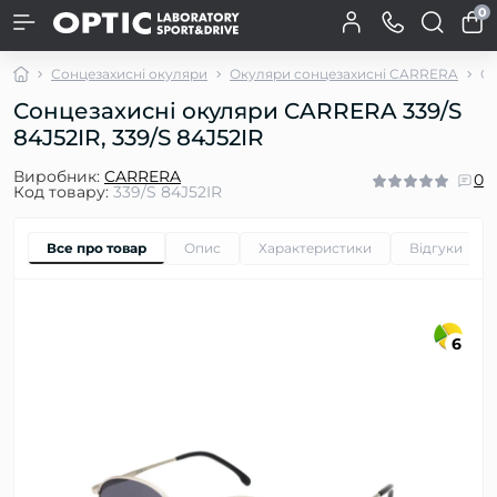
0
Сонцезахисні окуляри
Окуляри сонцезахисні CARRERA
Со
Сонцезахисні окуляри CARRERA 339/S
84J52IR, 339/S 84J52IR
Виробник:
CARRERA
0
Код товару:
339/S 84J52IR
Все про товар
Опис
Характеристики
Відгуки
0
6