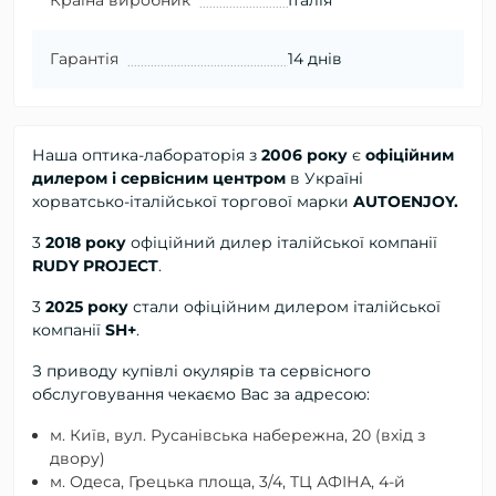
Країна виробник
Італія
Гарантія
14 днів
Наша оптика-лабораторія з
2006 року
є
офіційним
дилером і сервісним центром
в Україні
хорватсько-італійської торгової марки
AUTOENJOY.
3
2018 року
офіційний дилер
італійської компанії
RUDY PROJECT
.
3
2025 року
стали офіційним дилером італійської
компанії
SH+
.
З приводу купівлі окулярів та сервісного
обслуговування чекаємо Вас за адресою:
м. Київ, вул. Русанівська набережна, 20 (вхід з
двору)
м. Одеса, Грецька площа, 3/4, ТЦ АФІНА, 4-й