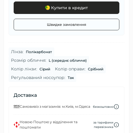
Купити в кредит
Швидке замовлення
Лінза:
Полікарбонат
Розмір обличчя:
L (середнє обличчя)
Колір лінзи:
Колір оправи:
Сірий
Срібний
Регульований носоупор:
Так
Доставка
Самовивіз з магазинів: м.Київ, м.Одеса
безкоштовно
Новою Поштою у відділення та
за тарифами
поштомати
перевізника