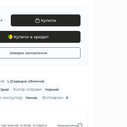
Купити
Купити в кредит
Швидке замовлення
чя:
L (Середнє обличчя)
Колір оправи:
Сірий
Чорний
 носоупор:
Фотохром:
Немає
Є
 магазинів: м.Київ, м.Одеса
безкоштовно