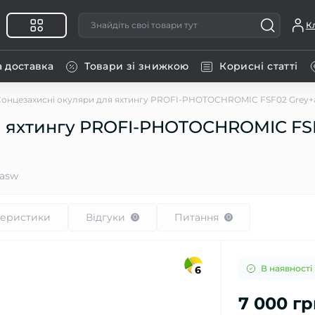
К
а доставка
Товари зі знижкою
Корисні статті
Сонцезахисні окуляри для яхтингу PROFI-PHOTOCHROMIC FSF02 Gre
я яхтингу PROFI-PHOTOCHROMIC FS
+asw
теристики
Відгуки
Питання
0
0
В наявності
6
7 000 гр