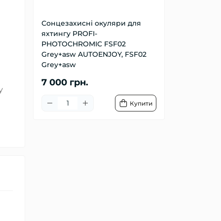
Сонцезахисні окуляри для
яхтингу PROFI-
PHOTOCHROMIC FSF02
Grey+asw AUTOENJOY, FSF02
Grey+asw
7 000 грн.
у
Купити