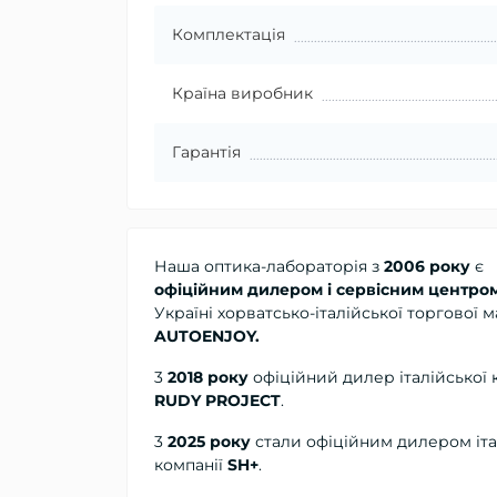
Комплектація
Країна виробник
Гарантія
Наша оптика-лабораторія з
2006 року
є
офіційним дилером і сервісним центро
Україні хорватсько-італійської торгової 
AUTOENJOY.
3
2018 року
офіційний дилер
італійської 
RUDY PROJECT
.
3
2025 року
стали офіційним дилером іта
компанії
SH+
.