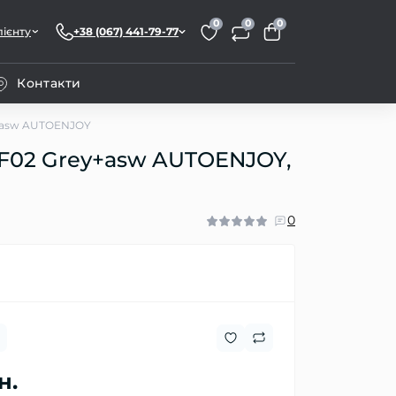
0
0
0
лієнту
+38 (067) 441-79-77
Контакти
y+asw AUTOENJOY
F02 Grey+asw AUTOENJOY,
0
н.