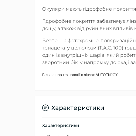
Окуляри мають гідрофобне покриття (
Гідрофобне покриття забезпечує лін
дощу, а також від руйнівних впливів 
Безпечна фотохромно-поляризаційна
триацетату целюлози (T.A.C. 100) тов
один із внутрішніх шарів, який робит
зворотний бік, у напрямку до ока, і з
Більше про технології в лінзах AUTOENJOY
Характеристики
Характеристики