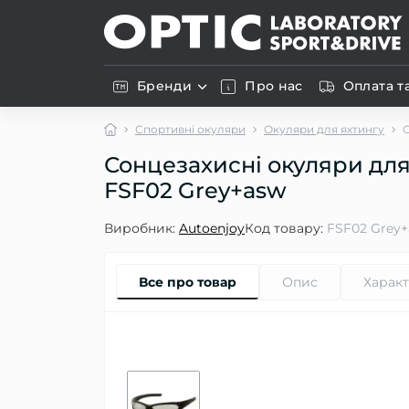
Бренди
Про нас
Оплата т
Спортивні окуляри
Окуляри для яхтингу
Сонцезахисні окуляри дл
FSF02 Grey+asw
Виробник:
Autoenjoy
Код товару:
FSF02 Grey
Все про товар
Опис
Харак