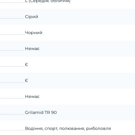
L (Середнє обличчя)
Сірий
Чорний
Немає
Є
Є
Немає
Grilamid TR 90
Водіння, спорт, полювання, риболовля