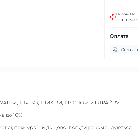
Новою Пошт
поштомати
Оплата
Оплата п
 WATER ДЛЯ ВОДНИХ ВИДІВ СПОРТУ І ДРАЙВУ!
нь до 10%.
рмової, похмурої чи дощової погоди рекомендуються