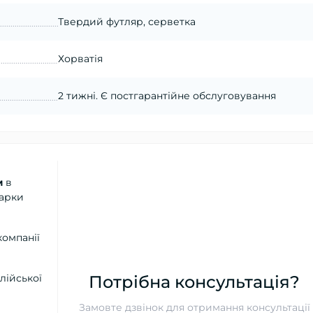
Твердий футляр, серветка
Хорватія
2 тижні. Є постгарантійне обслуговування
м
в
марки
компанії
лійської
Потрібна консультація?
Замовте дзвінок для отримання консультації