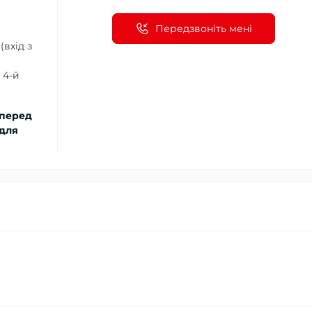
Передзвоніть мені
(вхід з
 4-й
 перед
 для