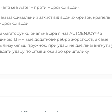
anti sea water – проти морської води).
зам максимальний захист від водних бризок, крапель
морської води.
 багатофункціональна сіра лінза AUTOENJOY™ з
щиною 1,1 мм має додаткове ребро жорсткості, а саме
ь лінзу більш пружною при ударі не дає лінзі вигнути 
авдати удару по сітківці ока або кришталику.