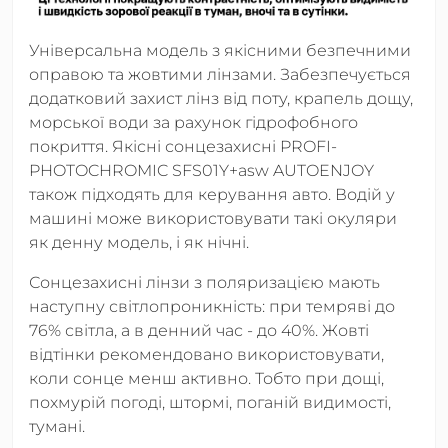
Універсальна модель з якісними безпечними
оправою та жовтими лінзами. Забезпечується
додатковий захист лінз від поту, крапель дощу,
морської води за рахунок гідрофобного
покриття. Якісні сонцезахисні PROFI-
PHOTOCHROMIC SFS01Y+asw AUTOENJOY
також підходять для керування авто. Водій у
машині може використовувати такі окуляри
як денну модель, і як нічні.
Сонцезахисні лінзи з поляризацією мають
наступну світлопроникність: при темряві до
76% світла, а в денний час - до 40%. Жовті
відтінки рекомендовано використовувати,
коли сонце менш активно. Тобто при дощі,
похмурій погоді, штормі, поганій видимості,
тумані.