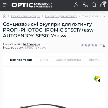
0
Спортивні окуляри
Окуляри для яхтингу
Сонцезахисні о
Сонцезахисні окуляри для яхтингу
PROFI-PHOTOCHROMIC SFS01Y+asw
AUTOENJOY, SFS01 Y+asw
Виробник:
Autoenjoy
0
Код товару:
SFS01 Y+asw
Все про товар
Опис
Характеристики
Відгуки
0
6