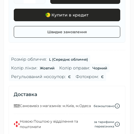
Купити в кредит
Швидке замовлення
Розмір обличчя:
L (Середнє обличчя)
Колір лінзи:
Колір оправи:
Жовтий
Чорний
Регульований носоупор:
Фотохром:
Є
Є
Доставка
Самовивіз з магазинів: м.Київ, м.Одеса
безкоштовно
Новою Поштою у відділення та
за тарифами
поштомати
перевізника