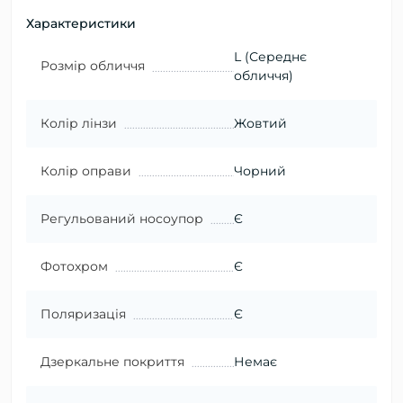
Характеристики
L (Середнє
Розмір обличчя
обличчя)
Колір лінзи
Жовтий
Колір оправи
Чорний
Регульований носоупор
Є
Фотохром
Є
Поляризація
Є
Дзеркальне покриття
Немає