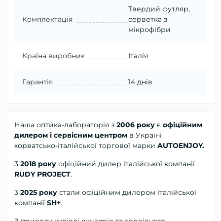
Твердий футляр,
Комплектація
серветка з
мікрофібри
Країна виробник
Італія
Гарантія
14 днів
Наша оптика-лабораторія з
2006 року
є
офіційним
дилером і сервісним центром
в Україні
хорватсько-італійської торгової марки
AUTOENJOY.
3
2018 року
офіційний дилер
італійської компанії
RUDY PROJECT
.
3
2025 року
стали офіційним дилером італійської
компанії
SH+
.