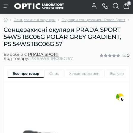
0
Сонцезахисні окуляри
Окуляри сонцезахисні Prada Sport
Сонцезахисні окуляри PRADA SPORT
54WS 1BC06G POLAR GREY GRADIENT,
PS 54WS 1BC06G 57
Виробник:
PRADA SPORT
0
Код товару:
PS 54WS 1BC06G 57
Все про товар
Опис
Характеристики
Відгуки
0
6