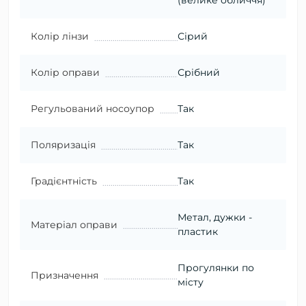
(велике обличчя)
Колір лінзи
Сірий
Колір оправи
Срібний
Регульований носоупор
Так
Поляризація
Так
Градієнтність
Так
Метал, дужки -
Матеріал оправи
пластик
Прогулянки по
Призначення
місту