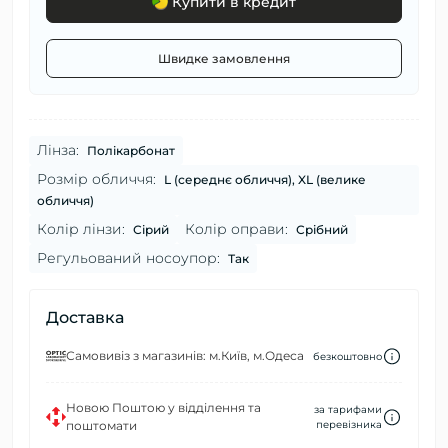
Купити в кредит
Швидке замовлення
Лінза:
Полікарбонат
Розмір обличчя:
L (середнє обличчя), XL (велике
обличчя)
Колір лінзи:
Колір оправи:
Сірий
Срібний
Регульований носоупор:
Так
Доставка
Самовивіз з магазинів: м.Київ, м.Одеса
безкоштовно
Новою Поштою у відділення та
за тарифами
поштомати
перевізника