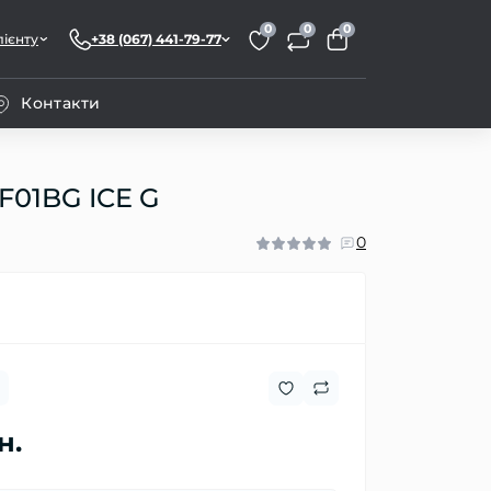
0
0
0
лієнту
+38 (067) 441-79-77
Контакти
F01BG ICE G
0
н.