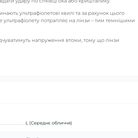
авдати удару по сітківці ока або кришталику.
ають ультрафіолетові хвилі та за рахунок цього
е ультрафіолету потрапляє на лінзи – тим темнішими
відчуватимуть напруження втоми, тому що лінзи
L (Середнє обличчя)