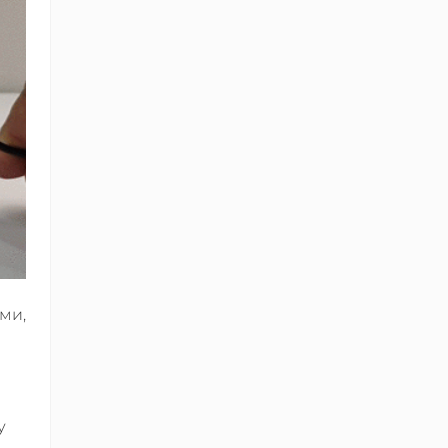
ми,
у