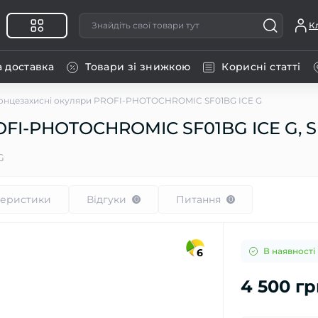
К
а доставка
Товари зі знижкою
Корисні статті
онцезахисні окуляри PROFI-PHOTOCHROMIC SF01BG ICE G
OFI-PHOTOCHROMIC SF01BG ICE G, S
G
теристики
Відгуки
Питання
0
0
В наявності
6
4 500 гр