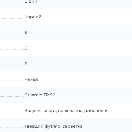
Сірий
Чорний
Є
Є
Є
Немає
Grilamid TR 90
Водіння, спорт, полювання, риболовля
Твердий футляр, серветка