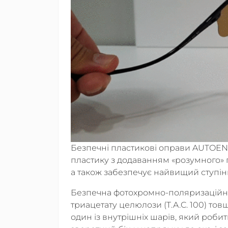
Безпечні пластикові оправи AUTOE
пластику з додаванням «розумного» п
а також забезпечує найвищий ступінь
Безпечна фотохромно-поляризаційна
триацетату целюлози (T.A.C. 100) тов
один із внутрішніх шарів, який робит