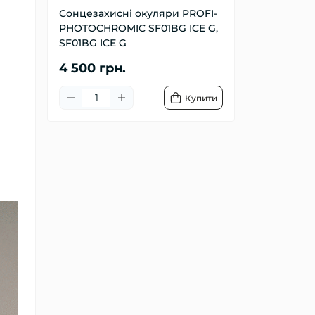
Сонцезахисні окуляри PROFI-
PHOTOCHROMIC SF01BG ICE G,
SF01BG ICE G
4 500 грн.
Купити