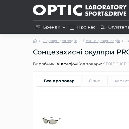
Бренди
Про нас
Оплата т
Окуляри для водіїв
Денні окуляри водія
С
Сонцезахисні окуляри PR
Виробник:
Autoenjoy
Код товару:
SF01BG ICE 
Все про товар
Опис
Харак