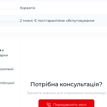
Хорватія
2 тижні. Є постгарантійне обслуговування
м
в
марки
компанії
лійської
Потрібна консультація?
Замовте дзвінок для отримання консультації
Передзвоніть мені