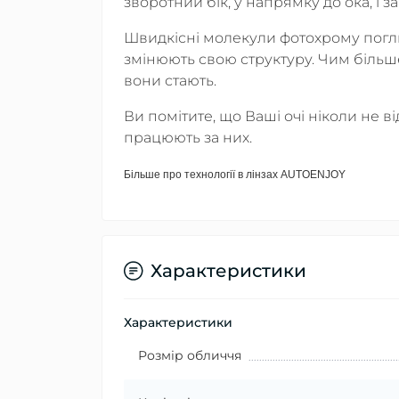
зворотний бік, у напрямку до ока, і з
Швидкісні молекули фотохрому поглин
змінюють свою структуру. Чим більш
вони стають.
Ви помітите, що Ваші очі ніколи не 
працюють за них.
Більше про технології в лінзах AUTOENJOY
Характеристики
Характеристики
Розмір обличчя