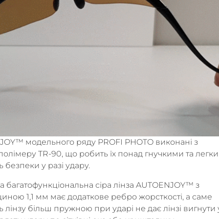
NJOY™ модельного ряду PROFI PHOTO виконані з
олімеру TR-90, що робить їх понад гнучкими та легки
 безпеки у разі удару.
 багатофункціональна сіра лінза AUTOENJOY™ з
щиною 1,1 мм має додаткове ребро жорсткості, а саме
ь лінзу більш пружною при ударі не дає лінзі вигнути 