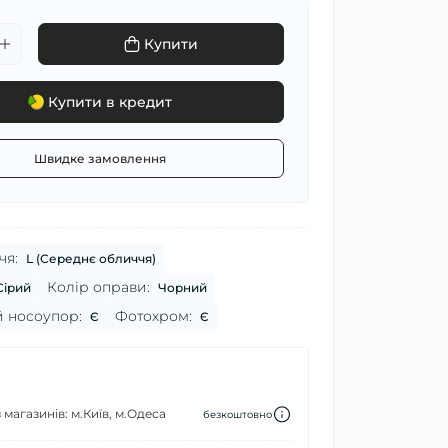
Купити
Купити в кредит
Швидке замовлення
чя:
L (Середнє обличчя)
Колір оправи:
Сірий
Чорний
 носоупор:
Фотохром:
Є
Є
 магазинів: м.Київ, м.Одеса
безкоштовно