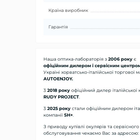
Країна виробник
Гарантія
Наша оптика-лабораторія з
2006 року
є
офіційним дилером і сервісним центро
Україні хорватсько-італійської торгової 
AUTOENJOY.
3
2018 року
офіційний дилер
італійської 
RUDY PROJECT
.
3
2025 року
стали офіційним дилером іта
компанії
SH+
.
З приводу купівлі окулярів та сервісного
обслуговування чекаємо Вас за адресою: