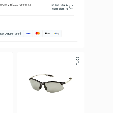
ою у відділення та
за тарифами
перевізника
ри отриманні