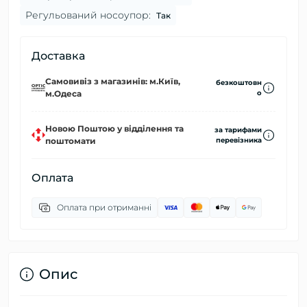
Регульований носоупор:
Так
Доставка
Самовивіз з магазинів: м.Київ,
безкоштовн
м.Одеса
о
Новою Поштою у відділення та
за тарифами
поштомати
перевізника
Оплата
Оплата при отриманні
Опис