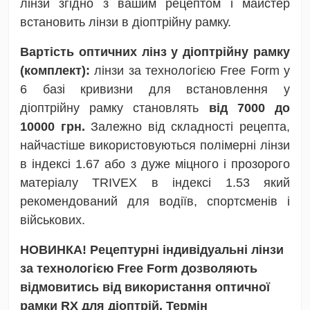
лінзи згідно з вашим рецептом і майстер
встановить лінзи в діоптрійну рамку.
Вартість оптичних лінз у діоптрійну рамку
(комплект):
лінзи за технологією Free Form у
6 базі кривизни для встановлення у
діоптрійну рамку становлять
від 7000 до
10000 грн.
Залежно від складності рецепта,
найчастіше використовуються полімерні лінзи
в індексі 1.67 або з дуже міцного і прозорого
матеріалу TRIVEX в індексі 1.53 який
рекомендований для водіїв, спортсменів і
військових.
НОВИНКА! Рецептурні індивідуальні лінзи
за технологією Free Form дозволяють
відмовитись від використання оптичної
рамки RX для діоптрій. Термін