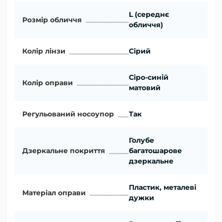
L (середнє
Розмір обличчя
обличчя)
Колір лінзи
Сірий
Сіро-синій
Колір оправи
матовий
Регульований носоупор
Так
Голубе
Дзеркальне покриття
багатошарове
дзеркальне
Пластик, металеві
Матеріал оправи
дужки