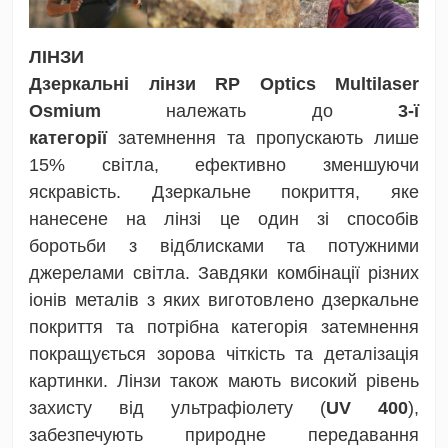
ЛІНЗИ
Дзеркальні лінзи RP Optics Multilaser
Osmium
належать до
3-ї
категорії
затемнення та пропускають лише
15% світла, ефективно зменшуючи
яскравість.
Дзеркальне покриття, яке
нанесене на лінзі це один зі способів
боротьби з відблисками та потужними
джерелами світла.
Завдяки комбінації різних
іонів металів з яких виготовлено дзеркальне
покриття та потрібна категорія затемнення
покращується зорова чіткість та деталізація
картинки.
Лінзи також мають високий рівень
захисту від ультрафіолету (
UV 400
),
забезпечують природне передавання