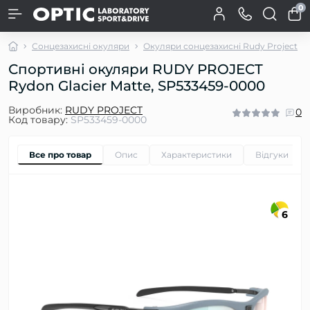
0
Сонцезахисні окуляри
Окуляри сонцезахисні Rudy Project
Спортивні окуляри RUDY PROJECT
Rydon Glacier Matte, SP533459-0000
Виробник:
RUDY PROJECT
0
Код товару:
SP533459-0000
Все про товар
Опис
Характеристики
Відгуки
0
6