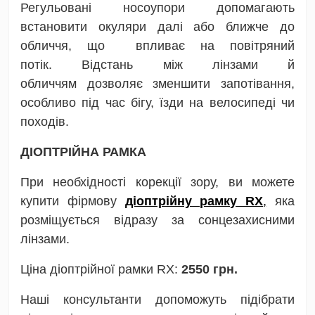
Регульовані носоупори
допомагають
встановити окуляри далі або ближче до
обличчя, що впливає на повітряний
потік.
Відстань між лінзами й
обличчям
дозволяє зменшити запотівання,
особливо під час бігу, їзди на велосипеді чи
походів.
ДІОПТРІЙНА РАМКА
При необхідності корекції зору, ви можете
купити фірмову
діоптрійну рамку RX
,
яка
розміщується відразу за сонцезахисними
лінзами.
Ціна діоптрійної рамки RX:
2550 грн.
Наші консультанти допоможуть підібрати