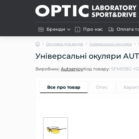
Бренди
Про нас
Оплата т
Окуляри для водіїв
Універсальні окуляри
Універсальні окуляри A
Виробник:
Autoenjoy
Код товару:
SFM01BG Y
Все про товар
Опис
Харак