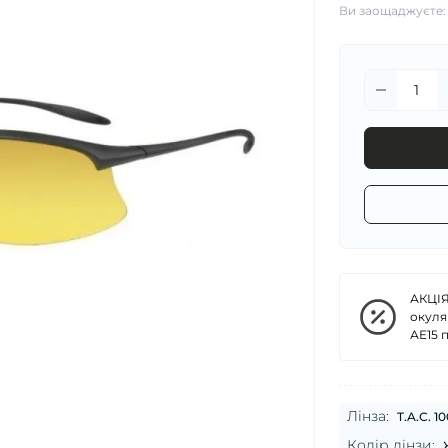
Ви заощаджуєте
АКЦІЯ
окуля
АЕ15 
Лінза:
T.A.C. 10
Колір лінзи: