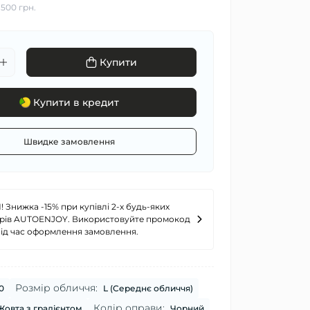
:
500 грн.
Купити
Купити в кредит
Швидке замовлення
! Знижка -15% при купівлі 2-х будь-яких
рів AUTOENJOY. Використовуйте промокод
під час оформлення замовлення.
Розмір обличчя:
0
L (Середнє обличчя)
Колір оправи:
Жовта з градієнтом
Чорний