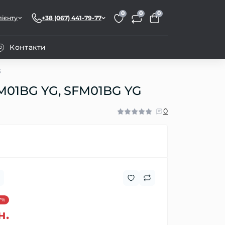
0
0
0
лієнту
+38 (067) 441-79-77
Контакти
G
M01BG YG, SFM01BG YG
0
7%
н.