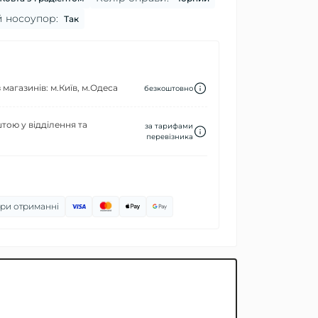
 носоупор:
Так
 магазинів: м.Київ, м.Одеса
безкоштовно
ою у відділення та
за тарифами
перевізника
ри отриманні