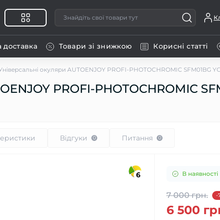
К
а доставка
Товари зі знижкою
Корисні статті
Універсальні окуляри AUTOENJOY PROFI-PHOTOCHROMIC SFM01BG Y
UTOENJOY PROFI-PHOTOCHROMIC SF
G
теристики
Відгуки
Питання
0
0
В наявності
6
7 000 грн.
-
6 500 гр