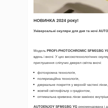
НОВИНКА 2024 року!
Універсальні окуляри для дня та ночі 
Модель
PROFI-PHOTOCHROMIC SFM01BG Y
вдень і вночі. У цих високотехнологічних окул
приглушення сліпучих джерел світла вночі:
фотохромна технологія,
поляризаційна технологія,
дзеркальне покриття у верхній частині лінзи,
жовтий світлофільтр з градієнтом,
оптимальна кривизна лінзи замінює внутрішн
AUTOENJOY SFM01BG YG
рекомендована і д