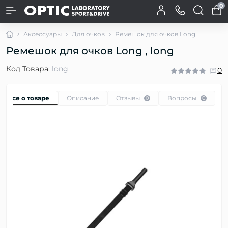
0
Аксессуары
Для очков
Ремешок для очков Long
Ремешок для очков Long , long
Код Товара:
long
0
Все о товаре
Описание
Отзывы
Вопросы
0
0