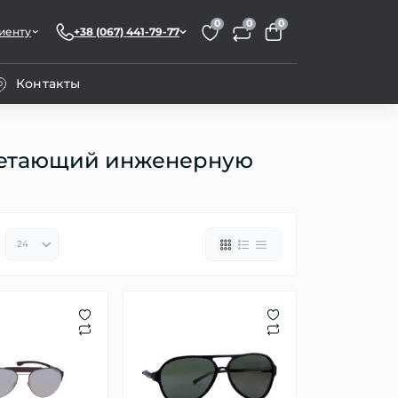
0
0
0
иенту
+38 (067) 441-79-77
Контакты
сочетающий инженерную