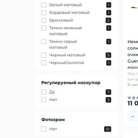
Белый матовый
1
бордовый матовый
1
Бронзовый
2
Темно-зеленый
1
матовый
Нем
Темно-серый
1
матовый
сол
очки
Черный матовый
3
Guen
Черный/золотой
1
mirr
Код т
sun g
Регулируемый носоупор
В на
Да
7
Нет
3
11 
Фотохром
Нет
10