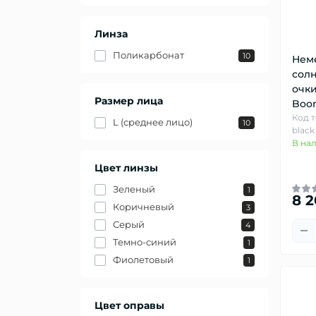
Линза
Поликарбонат
10
Нем
сол
очки
Размер лица
Boo
Код 
L (среднее лицо)
10
black
В на
Цвет линзы
Зеленый
1
8 2
Коричневый
3
Серый
4
Темно-синий
1
Фиолетовый
1
Цвет оправы