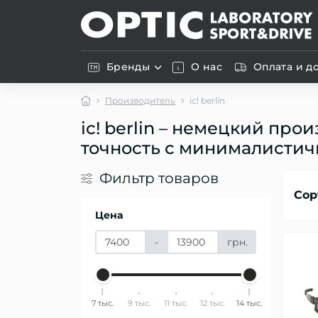
Бренды
О нас
Оплата и д
Производитель
ic! berlin
ic! berlin – немецкий п
точность с минималистич
Фильтр товаров
Сор
Цена
-
грн.
7 тыс.
9 тыс.
11 тыс.
12 тыс.
14 тыс.