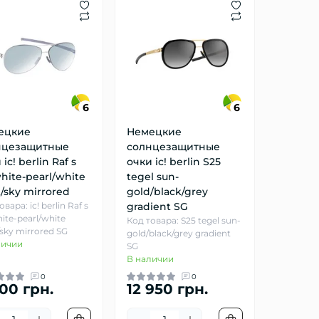
6
6
ецкие
Немецкие
нцезащитные
солнцезащитные
ic! berlin Raf s
очки ic! berlin S25
white-pearl/white
tegel sun-
/sky mirrored
gold/black/grey
вара: ic! berlin Raf s
gradient SG
hite-pearl/white
Код товара: S25 tegel sun-
sky mirrored SG
gold/black/grey gradient
личии
SG
В наличии
0
0
00 грн.
12 950 грн.