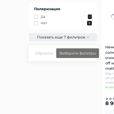
Поляризация
Да
1
Нет
9
Показать еще 7 фильтров
Нем
сол
Сбросить
Выберите фильтры
очки 
off 
matt
Код то
off w
matt/
В на
8 9