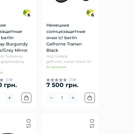
6
6
кие
Немецкие
защитные
солнцезащитные
 berlin
очки ic! berlin
ay Burgundy
Gefrorne Tranen
e/Grey Mirror
Black
ра: fadeaway
Код товара:
graphite/grey
gefroren_tranen black SG
В наличии
ии
0
0
0 грн.
7 500 грн.