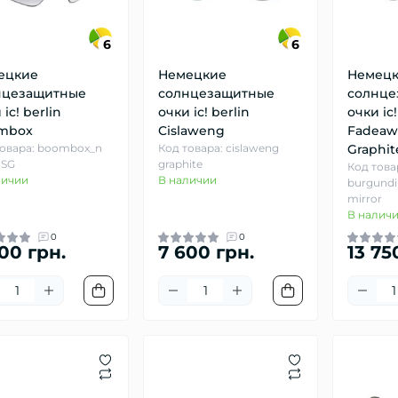
6
6
ецкие
Немецкие
Немец
нцезащитные
солнцезащитные
солнце
 ic! berlin
очки ic! berlin
очки ic!
mbox
Cislaweng
Fadeaw
товара: boombox_n
Код товара: cislaweng
Graphit
 SG
graphite
Код това
личии
В наличии
burgundi 
mirror
В налич
0
0
00 грн.
7 600 грн.
13 75