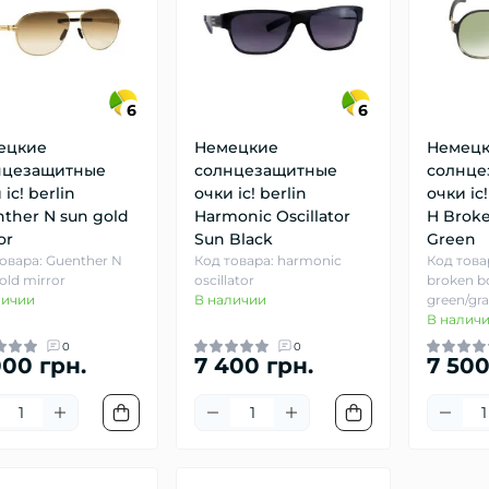
6
6
ецкие
Немецкие
Немец
нцезащитные
солнцезащитные
солнце
 ic! berlin
очки ic! berlin
очки ic!
ther N sun gold
Harmonic Oscillator
H Broke
or
Sun Black
Green
овара: Guenther N
Код товара: harmonic
Код товар
old mirror
oscillator
broken bo
личии
В наличии
green/gra
В налич
0
0
000 грн.
7 400 грн.
7 500