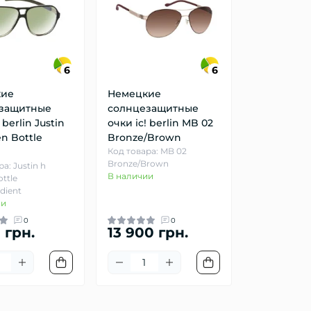
6
6
кие
Немецкие
защитные
солнцезащитные
 berlin Justin
очки ic! berlin MB 02
n Bottle
Bronze/Brown
Код товара: MB 02
Bronze/Brown
а: Justin h
В наличии
ttle
dient
ии
0
0
 грн.
13 900 грн.