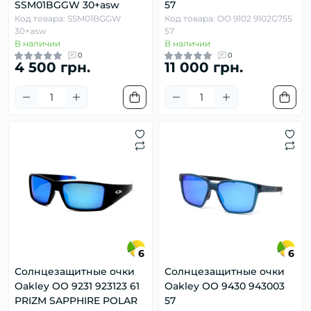
SSM01BGGW 30+asw
57
Код товара: SSM01BGGW
Код товара: OO 9102 9102G755
30+asw
57
В наличии
В наличии
0
0
4 500 грн.
11 000 грн.
6
6
Солнцезащитные очки
Солнцезащитные очки
Oakley OO 9231 923123 61
Oakley OO 9430 943003
PRIZM SAPPHIRE POLAR
57