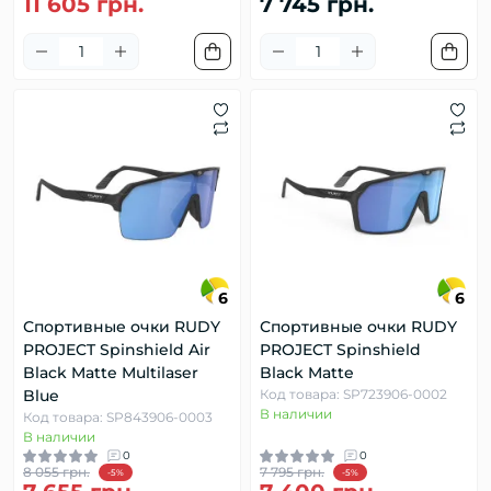
11 605 грн.
7 745 грн.
6
6
Спортивные очки RUDY
Спортивные очки RUDY
PROJECT Spinshield Air
PROJECT Spinshield
Black Matte Multilaser
Black Matte
Blue
Код товара: SP723906-0002
В наличии
Код товара: SP843906-0003
В наличии
0
0
8 055 грн.
7 795 грн.
-5%
-5%