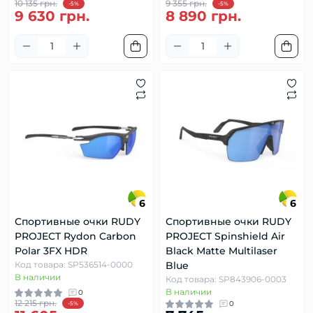
10 135 грн.
9 355 грн.
-5%
-5%
9 630 грн.
8 890 грн.
6
6
Спортивные очки RUDY
Спортивные очки RUDY
PROJECT Rydon Carbon
PROJECT Spinshield Air
Polar 3FX HDR
Black Matte Multilaser
Код товара: SP536514-0000
Blue
В наличии
Код товара: SP843906-0003
В наличии
0
12 215 грн.
0
-5%