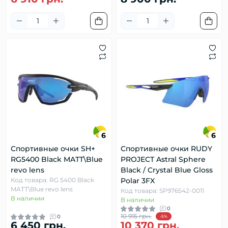
6
6
Спортивные очки SH+
Спортивные очки RUDY
RG5400 Black MATT\Blue
PROJECT Astral Sphere
revo lens
Black / Crystal Blue Gloss
Код товара: RG 5400 Black
Polar 3FX
MATT\Blue revo lens
Код товара: SP976542-0011
В наличии
В наличии
0
10 915 грн.
0
-5%
6 450 грн.
10 370 грн.