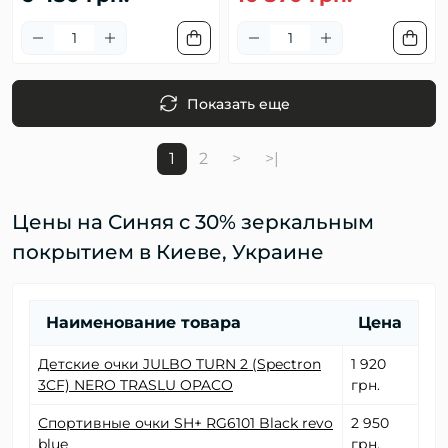
Показать еще
1
2
>
>|
Цены на Синяя c 30% зеркальным
покрытием в Киеве, Украине
Наименование товара
Цена
Детские очки JULBO TURN 2 (Spectron
1 920
3CF) NERO TRASLU OPACO
грн.
Спортивные очки SH+ RG6101 Black revo
2 950
blue
грн.