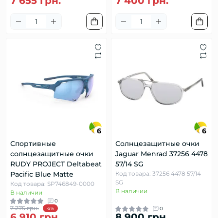
7 655 грн.
7 400 грн.
6
6
Спортивные
Солнцезащитные очки
солнцезащитные очки
Jaguar Menrad 37256 4478
RUDY PROJECT Deltabeat
57/14 SG
Pacific Blue Matte
Код товара: 37256 4478 57/14
SG
Код товара: SP746849-0000
В наличии
В наличии
0
7 275 грн.
0
-5%
6 910 грн.
8 900 грн.