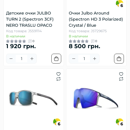
6
Детские очки JULBO
Очки Julbo Around
TURN 2 (Spectron 3CF)
(Spectron HD 3 Polarized)
NERO TRASLU OPACO
Crystal / Blue
Код товара: J5591114
Код товара: J5729675
В наличии
В наличии
0
0
1 920 грн.
8 500 грн.
6
6