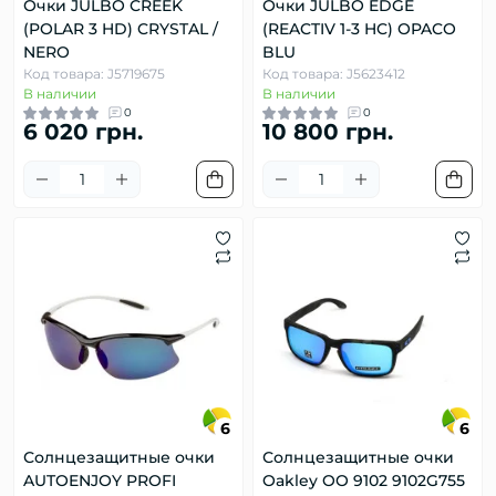
Очки JULBO CREEK
Очки JULBO EDGE
(POLAR 3 HD) CRYSTAL /
(REACTIV 1-3 HC) OPACO
NERO
BLU
Код товара: J5719675
Код товара: J5623412
В наличии
В наличии
0
0
6 020 грн.
10 800 грн.
6
6
Солнцезащитные очки
Солнцезащитные очки
AUTOENJOY PROFI
Oakley OO 9102 9102G755