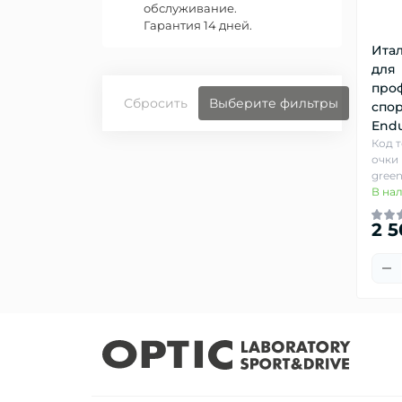
обслуживание.
Гарантия 14 дней.
Ита
для
про
Сбросить
Выберите фильтры
спор
Endu
Код 
очки 
green
В на
2 5