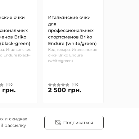
нские очки
Итальянские очки
для
сиональных
профессиональных
менов Briko
спортсменов Briko
(black-green)
Endure (white/green)
ра: Итальянские
Код товара: Итальянские
o Endure (black-
очки Briko Endure
(white/green)
0
0
 грн.
2 500 грн.
х и скидках
Подписаться
il рассылку
е соглашение