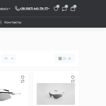
0
0
0
иенту
+38 (067) 441-79-77
Контакты