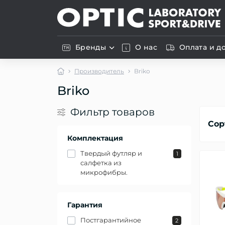
Бренды
О нас
Оплата и д
Производитель
Briko
Briko
Фильтр товаров
Сор
Комплектация
Твердый футляр и
1
салфетка из
микрофибры.
Гарантия
Постгарантийное
2