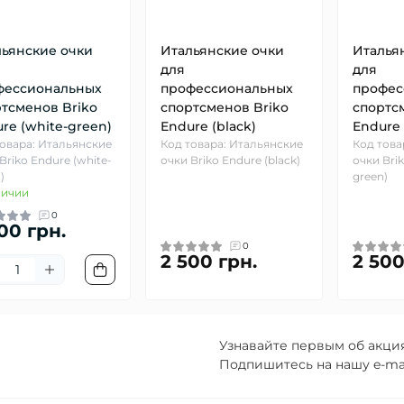
льянские очки
Итальянские очки
Италья
для
для
фессиональных
профессиональных
профес
тсменов Briko
спортсменов Briko
спортс
re (white-green)
Endure (black)
Endure 
товара: Итальянские
Код товара: Итальянские
Код това
Briko Endure (white-
очки Briko Endure (black)
очки Brik
)
green)
личии
0
00 грн.
0
2 500 грн.
2 500
Узнавайте первым об акция
Подпишитесь на нашу e-ma
Пользовательско