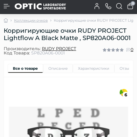
0
Коллекции очков
Корригирующие очки RUDY PROJECT Lightf
Корригирующие очки RUDY PROJECT
Lightflow A Black Matte , SP820A06-0001
Производитель:
RUDY PROJECT
0
Код Товара:
SP820A06-0001
Все о товаре
Описание
Характеристики
Отзывы
6