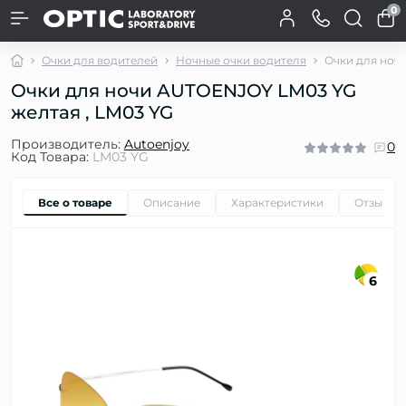
0
Очки для водителей
Ночные очки водителя
Очки для ноч
Очки для ночи AUTOENJOY LM03 YG
желтая , LM03 YG
Производитель:
Autoenjoy
0
Код Товара:
LM03 YG
Все о товаре
Описание
Характеристики
Отзывы
6