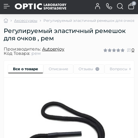
0
Аксессуары
Регулируемый эластичный ремешок для очков
Регулируемый эластичный ремешок
для очков , рем
Производитель:
Autoenjoy
0
Код Товара:
рем
Все о товаре
Описание
Отзывы
Вопросы
0
0