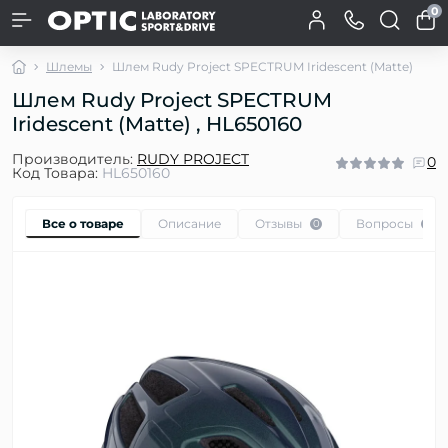
0
Шлемы
Шлем Rudy Project SPECTRUM Iridescent (Matte)
Шлем Rudy Project SPECTRUM
Iridescent (Matte) , HL650160
Производитель:
RUDY PROJECT
0
Код Товара:
HL650160
Все о товаре
Описание
Отзывы
Вопросы
0
0