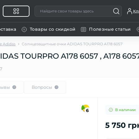
Кл
оставка
Товары со скидкой
Полезные статьи
 Adidas
Солнцезащитные очки ADIDAS TOURPRO A178 6057
DAS TOURPRO A178 6057 , A178 605
7
зывы
Вопросы
0
0
В наличии
6
5 750 гр