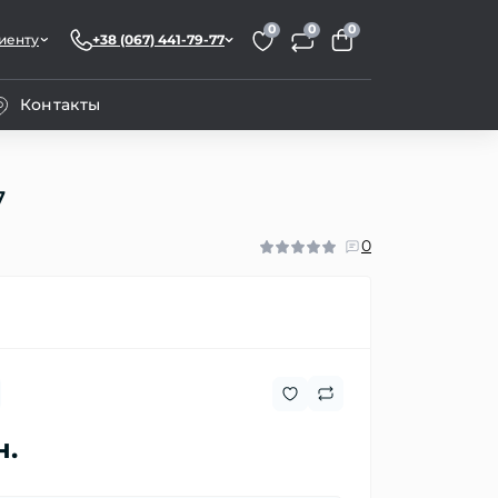
0
0
0
иенту
+38 (067) 441-79-77
Контакты
7
0
н.