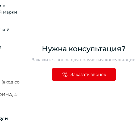
р
в
й марки
ской
м
Нужна консультация?
Закажите звонок для получения консультаци
Заказать звонок
 (вход со
АФИНА, 4-
ку и