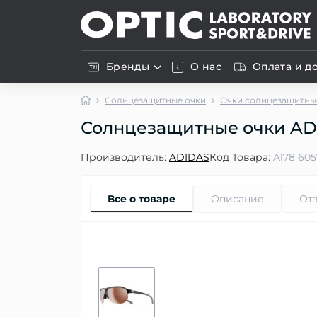
Бренды
О нас
Оплата и д
Солнцезащитные очки
Очки солнцезащитные
Солнцезащитные очки ADI
Производитель:
ADIDAS
Код Товара:
A178 605
Все о товаре
Описание
От