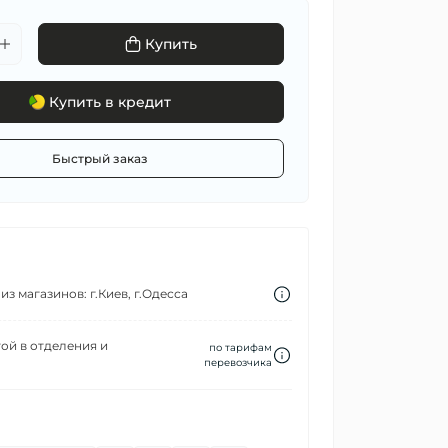
Купить
Купить в кредит
Быстрый заказ
з магазинов: г.Киев, г.Одесса
ой в отделения и
по тарифам
перевозчика