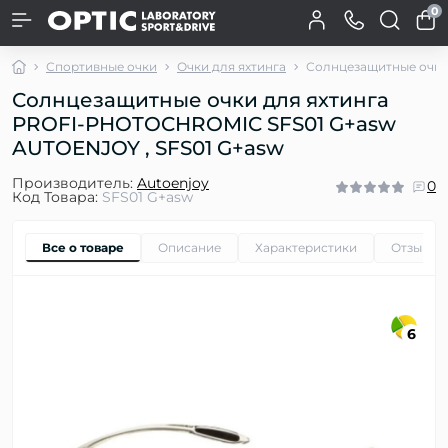
0
Спортивные очки
Очки для яхтинга
Солнцезащитные очки
Солнцезащитные очки для яхтинга
PROFI-PHOTOCHROMIC SFS01 G+asw
AUTOENJOY , SFS01 G+asw
Производитель:
Autoenjoy
0
Код Товара:
SFS01 G+asw
Все о товаре
Описание
Характеристики
Отзывы
6