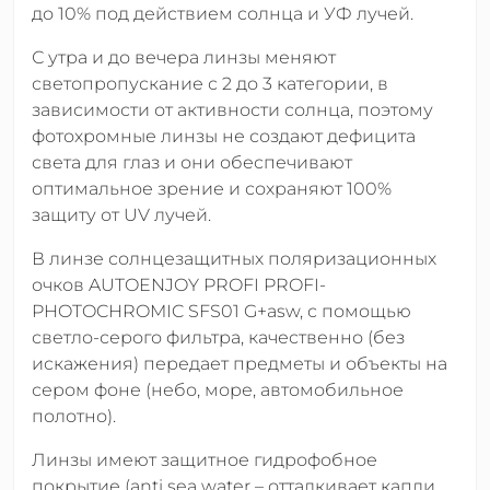
до 10% под действием солнца и УФ лучей.
С утра и до вечера линзы меняют
светопропускание с 2 до 3 категории, в
зависимости от активности солнца, поэтому
фотохромные линзы не создают дефицита
света для глаз и они обеспечивают
оптимальное зрение и сохраняют 100%
защиту от UV лучей.
В линзе солнцезащитных поляризационных
очков AUTOENJOY PROFI PROFI-
PHOTOCHROMIC SFS01 G+asw, с помощью
светло-серого фильтра, качественно (без
искажения) передает предметы и объекты на
сером фоне (небо, море, автомобильное
полотно).
Линзы имеют защитное гидрофобное
покрытие (anti sea water – отталкивает капли