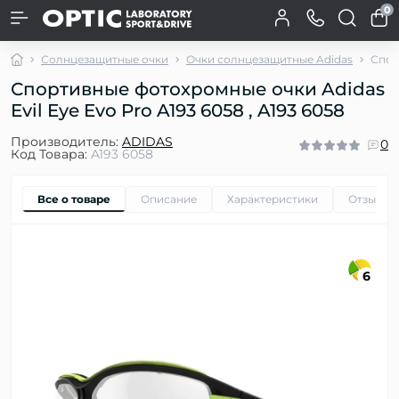
0
Солнцезащитные очки
Очки солнцезащитные Adidas
Спор
Спортивные фотохромные очки Adidas
Evil Eye Evo Pro A193 6058 , A193 6058
Производитель:
ADIDAS
0
Код Товара:
A193 6058
Все о товаре
Описание
Характеристики
Отзывы
6