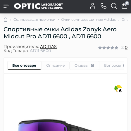
0
Солнцезащитные очки
Очки солнцезащитные Adidas
Спор
Спортивные очки Adidas Zonyk Aero
Midcut Pro AD11 6600 , AD11 6600
Производитель:
ADIDAS
0
Код Товара:
AD11 6600
Все о товаре
Описание
Отзывы
Вопросы
0
0
6