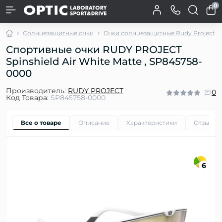
0
Солнцезащитные очки
Очки солнцезащитные Rudy Project
Спортивные очки RUDY PROJECT
Spinshield Air White Matte , SP845758-
0000
Производитель:
RUDY PROJECT
0
Код Товара:
SP845758-0000
Все о товаре
Описание
Характеристики
Отзывы
6