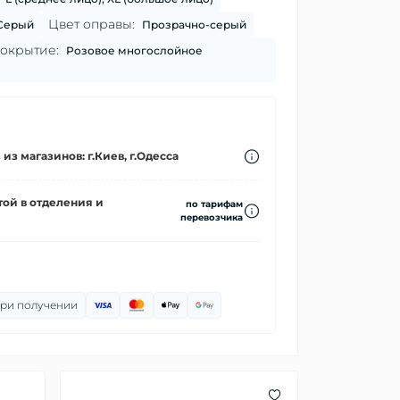
Цвет оправы:
Серый
Прозрачно-серый
окрытие:
Розовое многослойное
из магазинов: г.Киев, г.Одесса
ой в отделения и
по тарифам
перевозчика
при получении