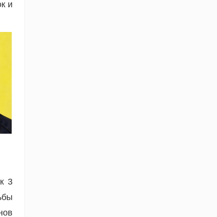
к и
к 3
ьбы
нов