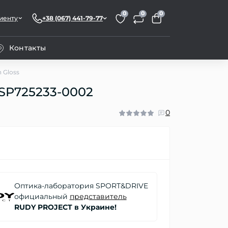
0
0
0
иенту
+38 (067) 441-79-77
Контакты
 Gloss
 SP725233-0002
0
Оптика-лаборатория SPORT&DRIVE
официальный
представитель
RUDY PROJECT
в Украине!