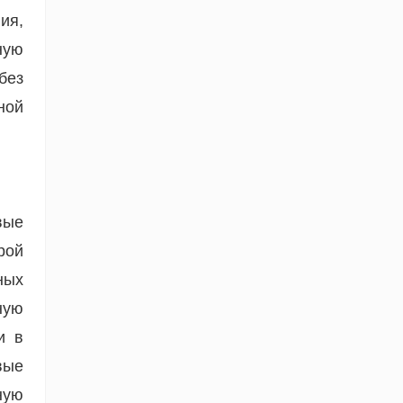
ия,
ную
без
ной
вые
рой
ных
ную
и в
вые
ную