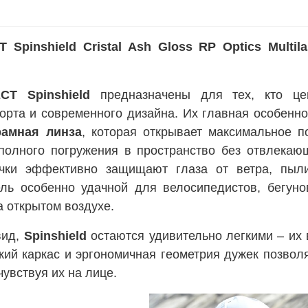
 Spinshield
Cristal Ash Gloss
RP Optics Multila
T Spinshield
предназначены для тех, кто це
орта и современного дизайна. Их главная особенно
рамная линза
, которая открывает максимальное п
полного погружения в пространство без отвлекаю
очки эффективно защищают глаза от ветра, пыл
ель особенно удачной для велосипедистов, бегуно
а открытом воздухе.
вид,
Spinshield
остаются удивительно легкими – их 
гкий каркас и эргономичная геометрия дужек позвол
чувствуя их на лице.