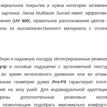
 зеркальное покрытие и нужна категория затемнен
 картинки. Линза Multilaser Sunset имеет эффектив
чения (
UV 400
), правильное распознавание цветов 
ена из высококачественного материала с отлич
обную и надежную посадку. Интегрированные резино
grip
и носовые подушечки с эргономичной тексту
 во время интенсивного движения или во влаж
танная геометрия дужек
Pro-Fit
гарантирует плот
ния на зону ушей. Для индивидуальной адаптаци
отрены дополнительные резиновые
носо
, позволяющие подобрать максимально комфорт