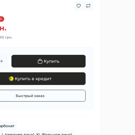
%
н.
95 грн.
Купить
Купить в кредит
Быстрый заказ
арбонат
L (среднее лицо), XL (большое лицо)