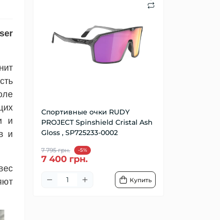
ser
нит
сть
оле
щих
Спортивные очки RUDY
и и
PROJECT Spinshield Cristal Ash
Gloss , SP725233-0002
в и
7 795 грн.
-5%
7 400 грн.
вес
Купить
яют