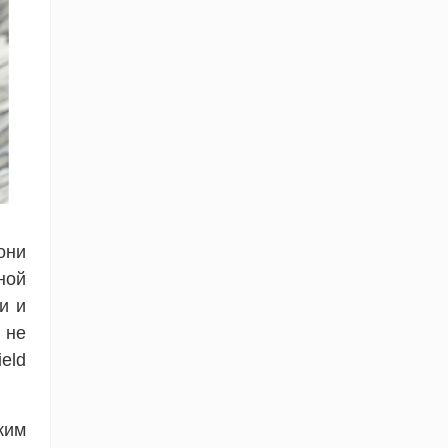
они
ной
и и
 не
eld
ким