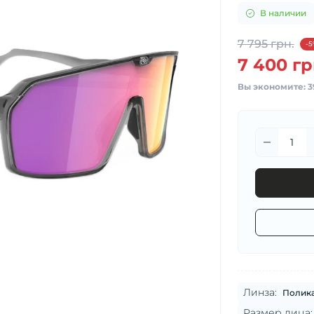
В наличии
7 795 грн.
-5
7 400 гр
Вы экономите:
3
Линза:
Полик
Размер лица: