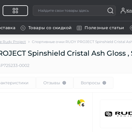
Кл
оставка
Товары со скидкой
Полезные статьи
 Rudy Project
Спортивные очки RUDY PROJECT Spinshield Cristal Ash
ECT Spinshield Cristal Ash Gloss ,
SP725233-0002
рактеристики
Отзывы
Вопросы
0
0
6